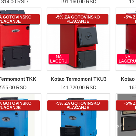
.314,00 RSD
191.160,00 RSD
13
ZA GOTOVINSKO
-5% ZA GOTOVINSKO
-5% 
PLAĆANJE
PLAĆANJE
NA
NA
LAGERU
LAGERU
 Termomont TKK
Kotao Termomont TKU3
Kotao
.555,00 RSD
141.720,00 RSD
16
ZA GOTOVINSKO
-5% ZA GOTOVINSKO
-5% 
PLAĆANJE
PLAĆANJE