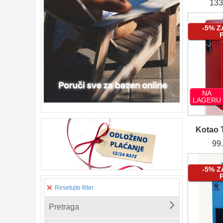
133
-5% 
NA
LAGERU
Kotao
99
-5% 
Resetujte filter
Pretraga