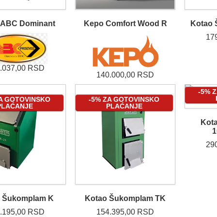
 ABC Dominant
Kepo Comfort Wood R
Kotao 
17
.037,00 RSD
140.000,00 RSD
-5% 
ZA GOTOVINSKO
-5% ZA GOTOVINSKO
PLAĆANJE
PLAĆANJE
Kot
29
o Šukomplam K
Kotao Šukomplam TK
.195,00 RSD
154.395,00 RSD