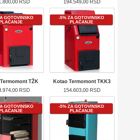
1.800,00 RSD
194.549,00 RSD
ZA GOTOVINSKO
-5% ZA GOTOVINSKO
PLAĆANJE
PLAĆANJE
 Termomont TŽK
Kotao Termomont TKK3
3.974,00 RSD
154.603,00 RSD
ZA GOTOVINSKO
-5% ZA GOTOVINSKO
PLAĆANJE
PLAĆANJE