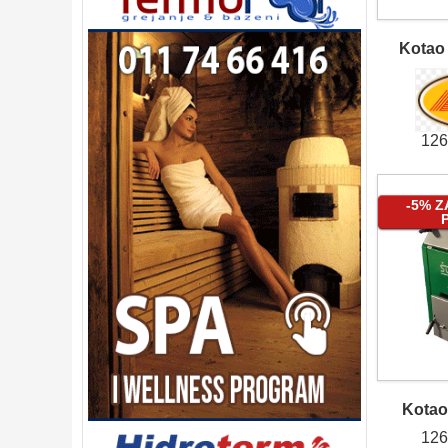
Kotao
126
-5% 
Kota
126