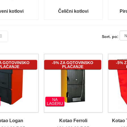
veni kotlovi
Čelični kotlovi
Pir
Sort. po:
ZA GOTOVINSKO
-5% ZA GOTOVINSKO
-5% 
PLAĆANJE
PLAĆANJE
NA
LAGERU
otao Logan
Kotao Ferroli
Kotao