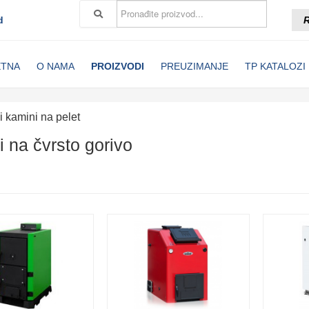
d
R
ETNA
O NAMA
PROIZVODI
PREUZIMANJE
TP KATALOZI
 i kamini na pelet
i na čvrsto gorivo