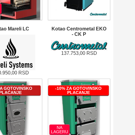
tao Mareli LC
Kotao Centrometal EKO
- CK P
137.753,00 RSD
0.950,00 RSD
ZA GOTOVINSKO
-10% ZA GOTOVINSKO
-5% ZA GOTOVINSKO
PLAĆANJE
PLAĆANJE
PLACANJE
NA
LAGERU