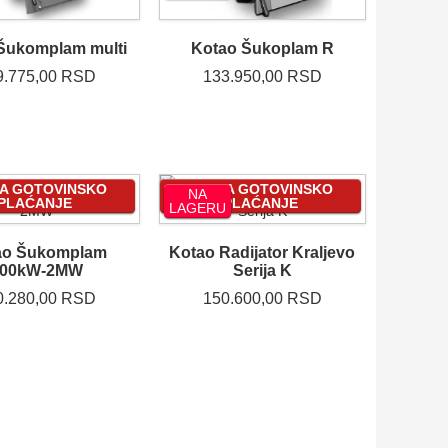
Šukomplam multi
Kotao Šukoplam R
9.775,00 RSD
133.950,00 RSD
ZA GOTOVINSKO
-5% ZA GOTOVINSKO
NA
PLAĆANJE
PLAĆANJE
LAGERU
ao Šukomplam
Kotao Radijator Kraljevo
100kW-2MW
Serija K
0.280,00 RSD
150.600,00 RSD