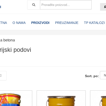
d
R
ETNA
O NAMA
PROIZVODI
PREUZIMANJE
TP KATALOZI
ja betona
rijski podovi
Sort. po: