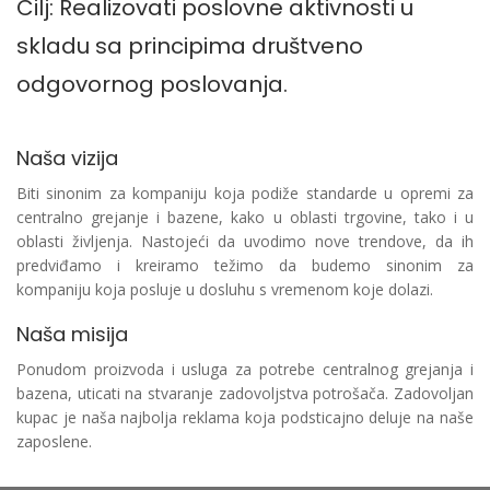
Cilj: Realizovati poslovne aktivnosti u
skladu sa principima društveno
odgovornog poslovanja.
Naša vizija
Biti sinonim za kompaniju koja podiže standarde u opremi za
centralno grejanje i bazene, kako u oblasti trgovine, tako i u
oblasti življenja. Nastojeći da uvodimo nove trendove, da ih
predviđamo i kreiramo težimo da budemo sinonim za
kompaniju koja posluje u dosluhu s vremenom koje dolazi.
Naša misija
Ponudom proizvoda i usluga za potrebe centralnog grejanja i
bazena, uticati na stvaranje zadovoljstva potrošača. Zadovoljan
kupac je naša najbolja reklama koja podsticajno deluje na naše
zaposlene.