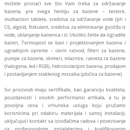
možete pronaći sve što Vam treba za održavanje
bazena, pre svega hemiju za bazene – testere,
multiaction tablete, sredstva za održavanje vode (ph i
Cl), algicid, flokulant, sredstva za eliminisanje gvožđa iz
vode, uklanjanje kamenca i sl. Ukoliko želite da izgradite
bazen, Termopool se bavi i projektovanjem bazena i
ugradnjom opreme – cevni razvod, filteri za bazene,
pumpe za bazene, skimeri, mlaznice, rasveta za bazene
(halogena, led i RGB), hidroizolacijom bazena, prodajom
i postavljanjem staklenog mozaika (pločica za bazene).
Svi proizvodi imaju sertifikate, kao garanciju kvaliteta,
pouzdanosti i visokih performansi artikala, a tu je
povoljna cena i vrhunska usluga koju pružamo
korisnicima pri odabiru materijala i samoj instalaciji,
uključujući kontakt sa izvođačima radova i povezivanje
sa profesionalnim instalaterima i kvalifikovanim