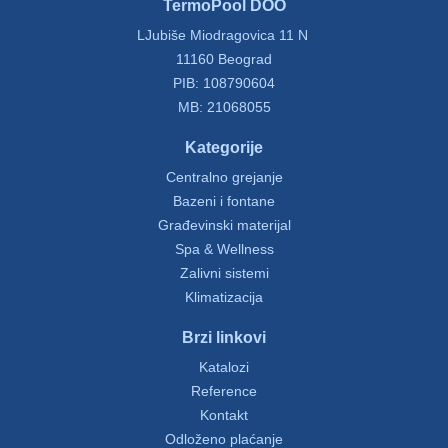
TermoPool DOO
LJubiše Miodragovica 11 N
11160 Beograd
PIB: 108790604
MB: 21068055
Kategorije
Centralno grejanje
Bazeni i fontane
Građevinski materijal
Spa & Wellness
Zalivni sistemi
Klimatizacija
Brzi linkovi
Katalozi
Reference
Kontakt
Odloženo plaćanje