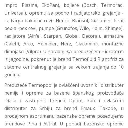
Impro, Plazma, EkoPan), bojlere (Bosch, Termorad,
Universal), opremu za podno i radijatorsko grejanje -
La Farga bakarne cevi i Henco, Blansol, Giacomini, Firat
pex-al-pex cevi, pumpe (Grundfos, Wilo, Halm, Shimge),
radijatore (Airfel, Starpan, Global, Decoral), armature
(Caleffi, Arco, Heimeier, Herz, Giacomini), montažne
dimnjake (Vilpra). U saradnji sa preduzećem Hidroterm
iz Jagodine, pokrenut je brend Termofluid R antifriz za
sisteme centralnog grejanja sa vekom trajanja do 10
godina.
Preduzeće Termopool je ovlašćeni uvoznik i distributer
hemije i opreme za bazene španskog proizvođača
Diasa i zastupnik brenda Dpool, kao i ovlašćeni
distributer za Srbiju za brend Emaux. Takođe, u
prodajnom asortimanu bazenske opreme posedujemo
brendove Pina i Astral. U ponudi bazenske opreme