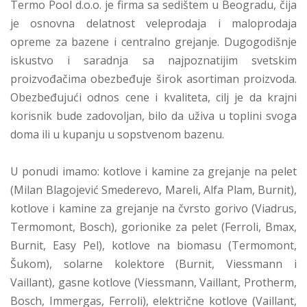
Termo Pool d.o.o. je firma sa sedištem u Beogradu, čija
je osnovna delatnost veleprodaja i maloprodaja
opreme za bazene i centralno grejanje. Dugogodišnje
iskustvo i saradnja sa najpoznatijim svetskim
proizvođačima obezbeđuje širok asortiman proizvoda.
Obezbeđujući odnos cene i kvaliteta, cilj je da krajni
korisnik bude zadovoljan, bilo da uživa u toplini svoga
doma ili u kupanju u sopstvenom bazenu.
U ponudi imamo: kotlove i kamine za grejanje na pelet
(Milan Blagojević Smederevo, Mareli, Alfa Plam, Burnit),
kotlove i kamine za grejanje na čvrsto gorivo (Viadrus,
Termomont, Bosch), gorionike za pelet (Ferroli, Bmax,
Burnit, Easy Pel), kotlove na biomasu (Termomont,
Šukom), solarne kolektore (Burnit, Viessmann i
Vaillant), gasne kotlove (Viessmann, Vaillant, Protherm,
Bosch, Immergas, Ferroli), električne kotlove (Vaillant,