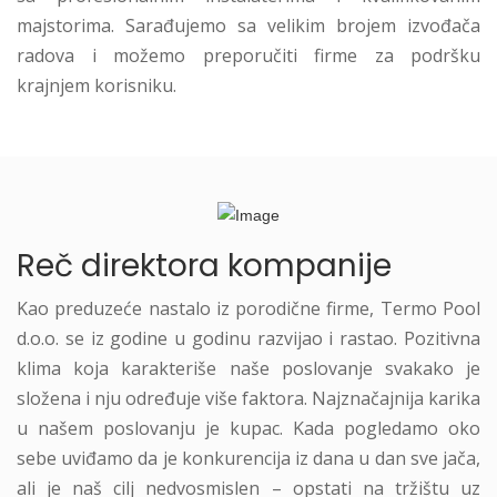
majstorima. Sarađujemo sa velikim brojem izvođača
radova i možemo preporučiti firme za podršku
krajnjem korisniku.
Reč direktora kompanije
Kao preduzeće nastalo iz porodične firme, Termo Pool
d.o.o. se iz godine u godinu razvijao i rastao. Pozitivna
klima koja karakteriše naše poslovanje svakako je
složena i nju određuje više faktora. Najznačajnija karika
u našem poslovanju je kupac. Kada pogledamo oko
sebe uviđamo da je konkurencija iz dana u dan sve jača,
ali je naš cilj nedvosmislen – opstati na tržištu uz