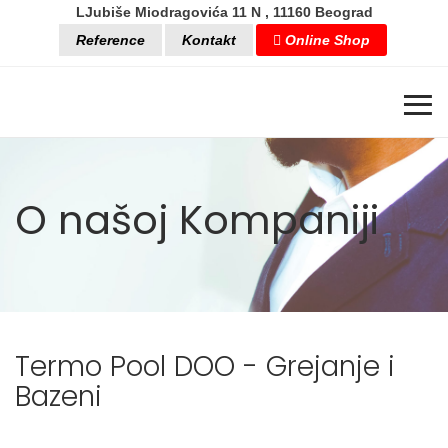
LJubiše Miodragovića 11 N , 11160 Beograd
Reference
Kontakt
Online Shop
≡
O našoj Kompaniji
Termo Pool DOO - Grejanje i
Bazeni