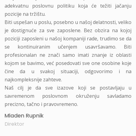
adekvatnu poslovnu politiku koja će težiti jačanju
pozicije na tržištu.
Biti uspešan u poslu, posebno u našoj delatnosti, veliko
je dostignuće za sve zaposlene. Bez obzira na kojoj
poziciji zaposleni u našoj kompaniji rade, trudimo se da
se kontinuiranim učenjem usavršavamo. Biti
profesionalan ne znači samo imati znanje iz oblasti
kojom se bavimo, već posedovati sve one osobine koje
čine da u svakoj situaciji, odgovorimo i na
najkompleksnije zahteve.
Naš cilj je da sve izazove koji se postavljaju u
savremenom poslovnom okruženju savladamo
precizno, tačno i pravovremeno.
Mladen Rupnik
Direktor