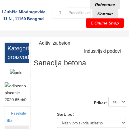
Reference
LJubiše Miodragovića
Kontakt
11 N , 11160 Beograd
Online Shop
Aditivi za beton
Kategorije
Industrijski podovi
proizvoda
Sanacija betona
Prikaz:
Resetujte
Sort. po:
filter