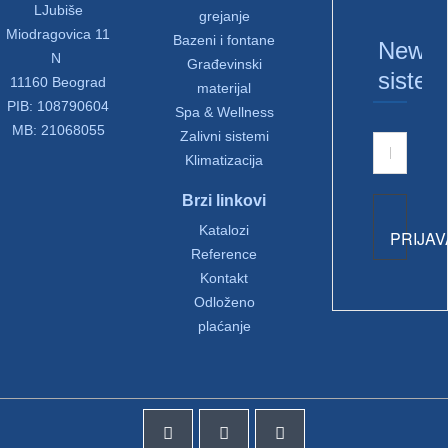
LJubiše
grejanje
Miodragovica 11
Bazeni i fontane
Newsle
N
Građevinski
sistem
11160 Beograd
materijal
PIB: 108790604
Spa & Wellness
MB: 21068055
Zalivni sistemi
Klimatizacija
Brzi linkovi
Katalozi
PRIJAV
Reference
Kontakt
Odloženo
plaćanje