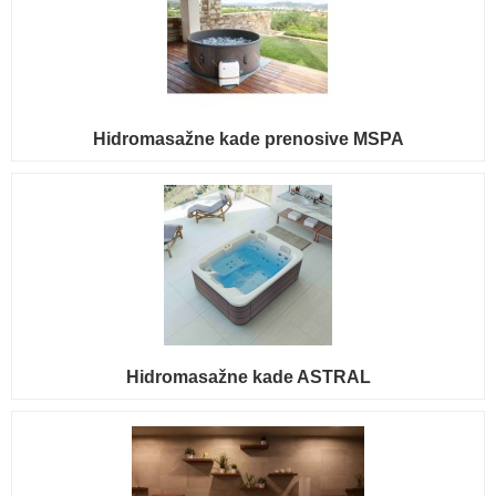
Hidromasažne kade prenosive MSPA
Hidromasažne kade ASTRAL