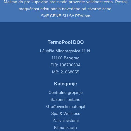
Molimo da pre kupovine proizvoda proverite validnost cena. Postoji
mogućnost odstupanja navedene od stvarne cene.
SVE CENE SU SA PDV-om
TermoPool DOO
LJubiše Miodragovica 11 N
11160 Beograd
PIB: 108790604
MB: 21068055
Kategorije
Centralno grejanje
Bazeni i fontane
Građevinski materijal
Spa & Wellness
Zalivni sistemi
Klimatizacija