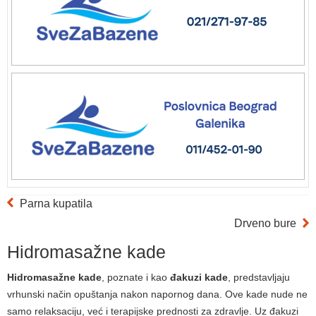
Parna kupatila
Drveno bure
Hidromasažne kade
Hidromasažne kade
, poznate i kao
đakuzi kade
, predstavljaju
vrhunski način opuštanja nakon napornog dana. Ove kade nude ne
samo relaksaciju, već i terapijske prednosti za zdravlje. Uz đakuzi