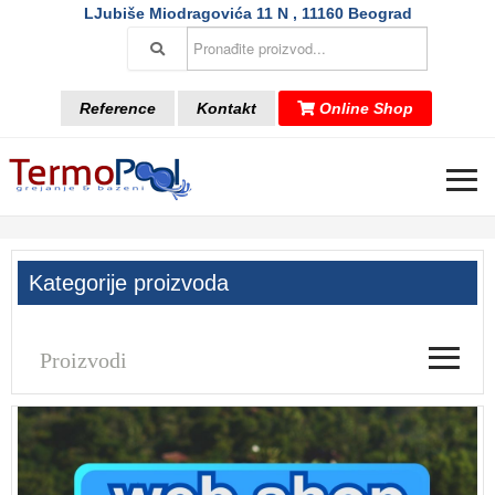
LJubiše Miodragovića 11 N , 11160 Beograd
Reference
Kontakt
Online Shop
≡
Kategorije proizvoda
≡
Proizvodi