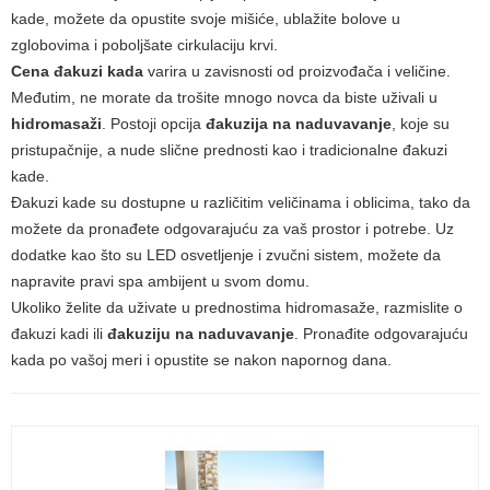
kade, možete da opustite svoje mišiće, ublažite bolove u
zglobovima i poboljšate cirkulaciju krvi.
Cena đakuzi kada
varira u zavisnosti od proizvođača i veličine.
Međutim, ne morate da trošite mnogo novca da biste uživali u
hidromasaži
. Postoji opcija
đakuzija na naduvavanje
, koje su
pristupačnije, a nude slične prednosti kao i tradicionalne đakuzi
kade.
Đakuzi kade su dostupne u različitim veličinama i oblicima, tako da
možete da pronađete odgovarajuću za vaš prostor i potrebe. Uz
dodatke kao što su LED osvetljenje i zvučni sistem, možete da
napravite pravi spa ambijent u svom domu.
Ukoliko želite da uživate u prednostima hidromasaže, razmislite o
đakuzi kadi ili
đakuziju na naduvavanje
. Pronađite odgovarajuću
kada po vašoj meri i opustite se nakon napornog dana.