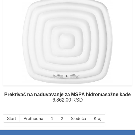
Prekrivač na naduvavanje za MSPA hidromasažne kade
6.862,00 RSD
Start
Prethodna
1
2
Sledeća
Kraj