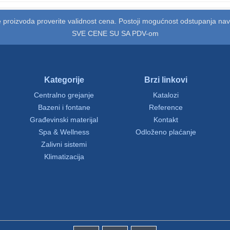
 proizvoda proverite validnost cena. Postoji mogućnost odstupanja na
SVE CENE SU SA PDV-om
Kategorije
Brzi linkovi
Centralno grejanje
Katalozi
Bazeni i fontane
Reference
Građevinski materijal
Kontakt
Spa & Wellness
Odloženo plaćanje
Zalivni sistemi
Klimatizacija