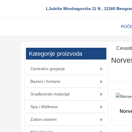
LJubiše Miodragovića 11 N , 11160 Beogra
POČ
Cevasti
Kategorije proizvoda
Norveš
Centralno grejanje
Bazeni i fontane
Građevinski materijal
Spa i Wellness
Norve
Zalivni sistemi