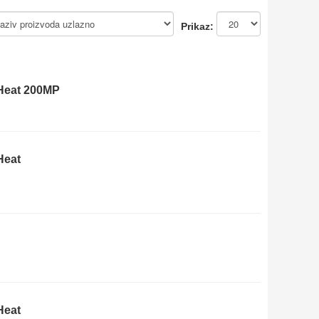
Prikaz:
iHeat 200MP
Heat
Heat