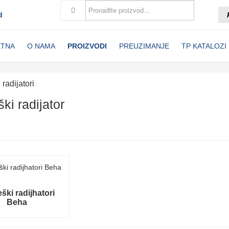
d
ETNA
O NAMA
PROIZVODI
PREUZIMANJE
TP KATALOZI
 radijatori
ki radijator
ški radijhatori
Beha