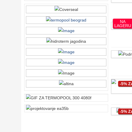
NA
LAGERU
-5% 
-5% 