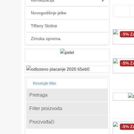
Klimatizacija
Novogodišnje jelke
Tiffany Stolice
-5% 
Zimska oprema
-5% 
Resetujte filter
Pretraga
Filter proizvoda
Proizvođači
-5% 