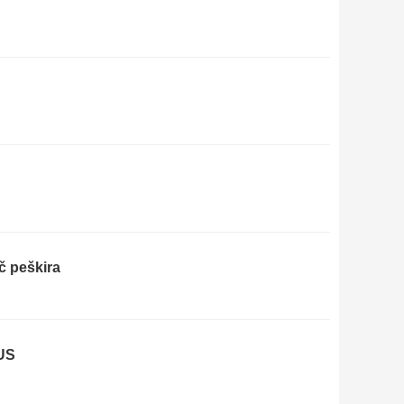
ač peškira
VUS