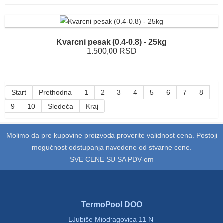
Kvarcni pesak (0.4-0.8) - 25kg
1.500,00 RSD
Start
Prethodna
1
2
3
4
5
6
7
8
9
10
Sledeća
Kraj
Molimo da pre kupovine proizvoda proverite validnost cena. Postoji
mogućnost odstupanja navedene od stvarne cene.
SVE CENE SU SA PDV-om
TermoPool DOO
LJubiše Miodragovica 11 N