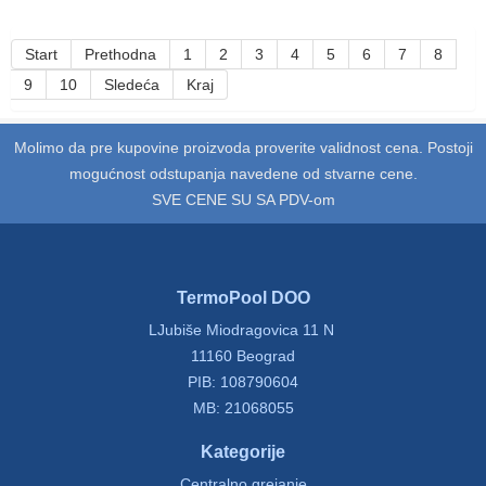
Start
Prethodna
1
2
3
4
5
6
7
8
9
10
Sledeća
Kraj
Molimo da pre kupovine proizvoda proverite validnost cena. Postoji
mogućnost odstupanja navedene od stvarne cene.
SVE CENE SU SA PDV-om
TermoPool DOO
LJubiše Miodragovica 11 N
11160 Beograd
PIB: 108790604
MB: 21068055
Kategorije
Centralno grejanje