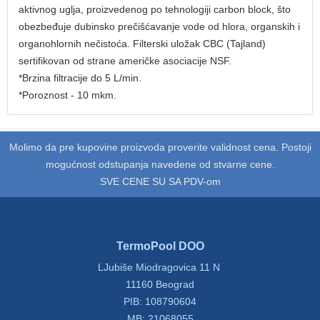
aktivnog uglja, proizvedenog po tehnologiji carbon block, što
obezbeđuje dubinsko prečišćavanje vode od hlora, organskih i
organohlornih nečistoća. Filterski uložak CBC (Tajland)
sertifikovan od strane američke asociacije NSF.
*Brzina filtracije do 5 L/min.
*Poroznost - 10 mkm.
Molimo da pre kupovine proizvoda proverite validnost cena. Postoji
mogućnost odstupanja navedene od stvarne cene.
SVE CENE SU SA PDV-om
TermoPool DOO
LJubiše Miodragovica 11 N
11160 Beograd
PIB: 108790604
MB: 21068055