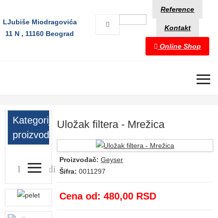
Reference
LJubiše Miodragovića
Kontakt
11 N , 11160 Beograd
Online Shop
≡
Kategorije
Uložak filtera - Mrežica
proizvoda
≡
Proizvođač:
Geyser
Proizvodi
Šifra:
0011297
Cena od:
480,00 RSD