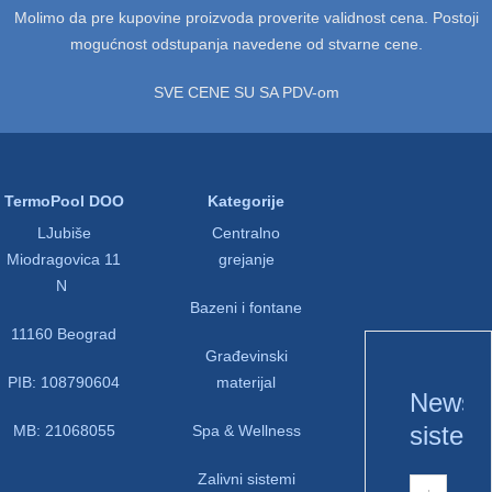
Molimo da pre kupovine proizvoda proverite validnost cena. Postoji
mogućnost odstupanja navedene od stvarne cene.
SVE CENE SU SA PDV-om
TermoPool DOO
Kategorije
LJubiše
Centralno
Miodragovica 11
grejanje
N
Bazeni i fontane
11160 Beograd
Građevinski
PIB: 108790604
materijal
Newsle
sistem
MB: 21068055
Spa & Wellness
Zalivni sistemi