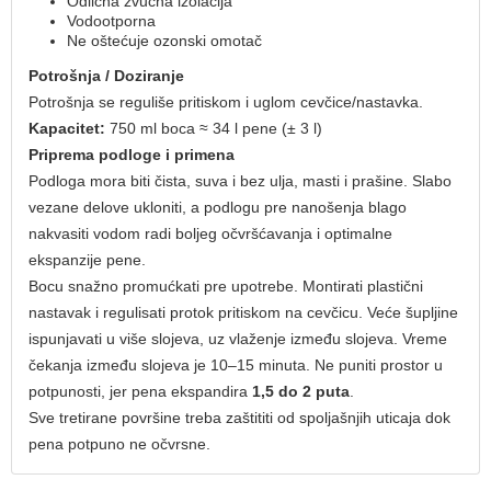
Odlična zvučna izolacija
Vodootporna
Ne oštećuje ozonski omotač
Potrošnja / Doziranje
Potrošnja se reguliše pritiskom i uglom cevčice/nastavka.
Kapacitet:
750 ml boca ≈ 34 l pene (± 3 l)
Priprema podloge i primena
Podloga mora biti čista, suva i bez ulja, masti i prašine. Slabo
vezane delove ukloniti, a podlogu pre nanošenja blago
nakvasiti vodom radi boljeg očvršćavanja i optimalne
ekspanzije pene.
Bocu snažno promućkati pre upotrebe. Montirati plastični
nastavak i regulisati protok pritiskom na cevčicu. Veće šupljine
ispunjavati u više slojeva, uz vlaženje između slojeva. Vreme
čekanja između slojeva je 10–15 minuta. Ne puniti prostor u
potpunosti, jer pena ekspandira
1,5 do 2 puta
.
Sve tretirane površine treba zaštititi od spoljašnjih uticaja dok
pena potpuno ne očvrsne.