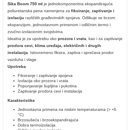
Sika Boom 750 ml
je jednokomponentna ekspandirajuća
poliuretanska pena namenjena za
fiksiranje, zaptivanje i
izolaciju
različitih građevinskih spojeva. Odlikuje se brzom
ekspanzijom, jednostavnom primenom i odličnim termo i
zvučno-izolacionim svojstvima.
Idealna je za upotrebu oko
prozora i vrata
, kao i za zaptivanje
prodora cevi, klima uređaja, električnih i drugih
instalacija
. Istovremeno fiksira, zaptiva i sprečava prodor
vazduha i vlage.
Upotreba
Fiksiranje i zaptivanje spojeva
Izolacija oko prozora i vrata
Popunjavanje šupljina i pukotina
Zaptivanje prodora cevi i instalacija
Karakteristike
Jednostavna primena na niskim temperaturama (> +5
°C)
Brzosušeća i brzoekspandirajuća
Dobra termoizolacija