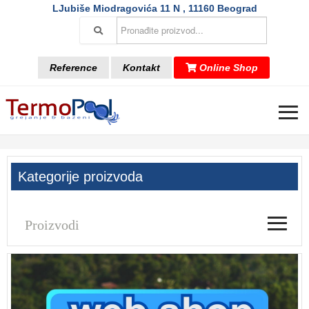
LJubiše Miodragovića 11 N , 11160 Beograd
Reference
Kontakt
Online Shop
≡
Kategorije proizvoda
≡
Proizvodi