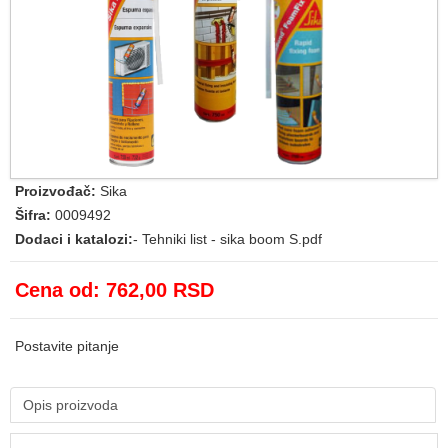
Proizvođač:
Sika
Šifra:
0009492
Dodaci i katalozi:
-
Tehniki list - sika boom S.pdf
Cena od:
762,00 RSD
Postavite pitanje
Opis proizvoda