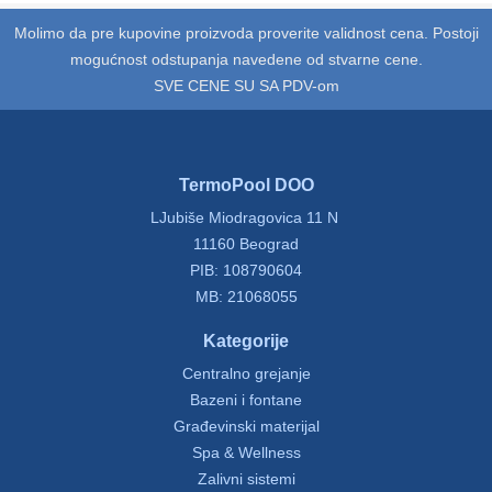
Molimo da pre kupovine proizvoda proverite validnost cena. Postoji
mogućnost odstupanja navedene od stvarne cene.
SVE CENE SU SA PDV-om
TermoPool DOO
LJubiše Miodragovica 11 N
11160 Beograd
PIB: 108790604
MB: 21068055
Kategorije
Centralno grejanje
Bazeni i fontane
Građevinski materijal
Spa & Wellness
Zalivni sistemi