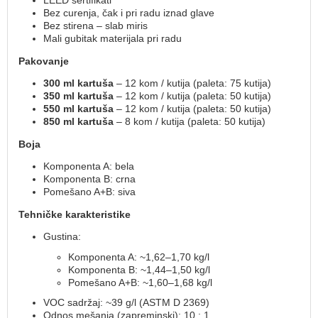
LEED sertifikati
Bez curenja, čak i pri radu iznad glave
Bez stirena – slab miris
Mali gubitak materijala pri radu
Pakovanje
300 ml kartuša
– 12 kom / kutija (paleta: 75 kutija)
350 ml kartuša
– 12 kom / kutija (paleta: 50 kutija)
550 ml kartuša
– 12 kom / kutija (paleta: 50 kutija)
850 ml kartuša
– 8 kom / kutija (paleta: 50 kutija)
Boja
Komponenta A: bela
Komponenta B: crna
Pomešano A+B: siva
Tehničke karakteristike
Gustina:
Komponenta A: ~1,62–1,70 kg/l
Komponenta B: ~1,44–1,50 kg/l
Pomešano A+B: ~1,60–1,68 kg/l
VOC sadržaj: ~39 g/l (ASTM D 2369)
Odnos mešanja (zapreminski): 10 : 1