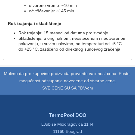
otvoreno vreme: ~10 min
očvršćavanje: ~145 min
Rok trajanja i skladištenje
Rok trajanja: 15 meseci od datuma proizvodnje
Skladištenje: u originalnom, neoštećenom i neotvorenom
pakovanju, u suvim uslovima, na temperaturi od +5 °C
do +25 °C, zaštićeno od direktnog sunčevog zračenja
Molimo da pre kupovine proizvoda proverite validnost cena. Postoji
mogućnost odstupanja navedene od stvarne cene.
SVE CENE SU SA PDV-om
TermoPool DOO
LJubiše Miodragovica 11 N
11160 Beograd