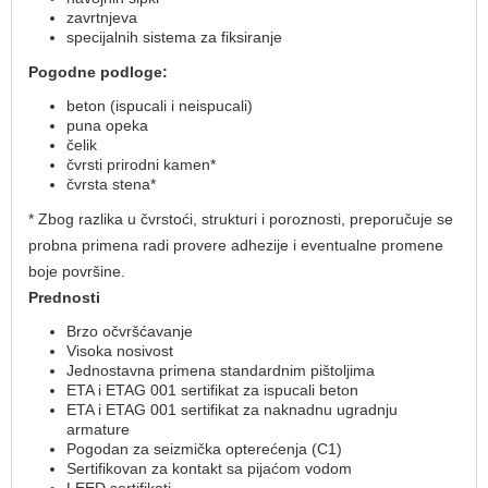
zavrtnjeva
specijalnih sistema za fiksiranje
Pogodne podloge:
beton (ispucali i neispucali)
puna opeka
čelik
čvrsti prirodni kamen*
čvrsta stena*
* Zbog razlika u čvrstoći, strukturi i poroznosti, preporučuje se
probna primena radi provere adhezije i eventualne promene
boje površine.
Prednosti
Brzo očvršćavanje
Visoka nosivost
Jednostavna primena standardnim pištoljima
ETA i ETAG 001 sertifikat za ispucali beton
ETA i ETAG 001 sertifikat za naknadnu ugradnju
armature
Pogodan za seizmička opterećenja (C1)
Sertifikovan za kontakt sa pijaćom vodom