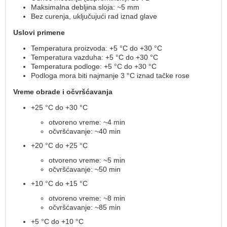
Maksimalna debljina sloja: ~5 mm
Bez curenja, uključujući rad iznad glave
Uslovi primene
Temperatura proizvoda: +5 °C do +30 °C
Temperatura vazduha: +5 °C do +30 °C
Temperatura podloge: +5 °C do +30 °C
Podloga mora biti najmanje 3 °C iznad tačke rose
Vreme obrade i očvršćavanja
+25 °C do +30 °C
otvoreno vreme: ~4 min
očvršćavanje: ~40 min
+20 °C do +25 °C
otvoreno vreme: ~5 min
očvršćavanje: ~50 min
+10 °C do +15 °C
otvoreno vreme: ~8 min
očvršćavanje: ~85 min
+5 °C do +10 °C