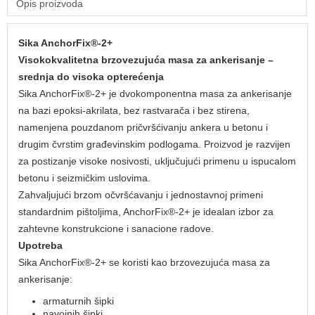
Opis proizvoda
Sika AnchorFix®-2+
Visokokvalitetna brzovezujuća masa za ankerisanje –
srednja do visoka opterećenja
Sika AnchorFix®-2+ je dvokomponentna masa za ankerisanje
na bazi epoksi-akrilata, bez rastvarača i bez stirena,
namenjena pouzdanom pričvršćivanju ankera u betonu i
drugim čvrstim građevinskim podlogama. Proizvod je razvijen
za postizanje visoke nosivosti, uključujući primenu u ispucalom
betonu i seizmičkim uslovima.
Zahvaljujući brzom očvršćavanju i jednostavnoj primeni
standardnim pištoljima, AnchorFix®-2+ je idealan izbor za
zahtevne konstrukcione i sanacione radove.
Upotreba
Sika AnchorFix®-2+ se koristi kao brzovezujuća masa za
ankerisanje:
armaturnih šipki
navojnih šipki