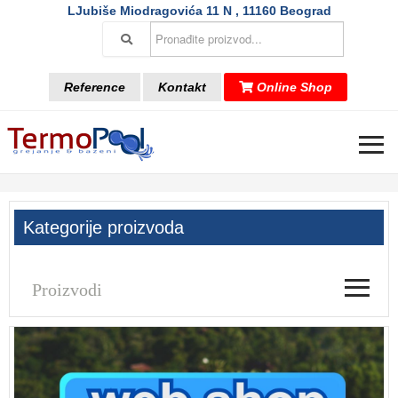
LJubiše Miodragovića 11 N , 11160 Beograd
Reference
Kontakt
Online Shop
≡
Kategorije proizvoda
≡
Proizvodi