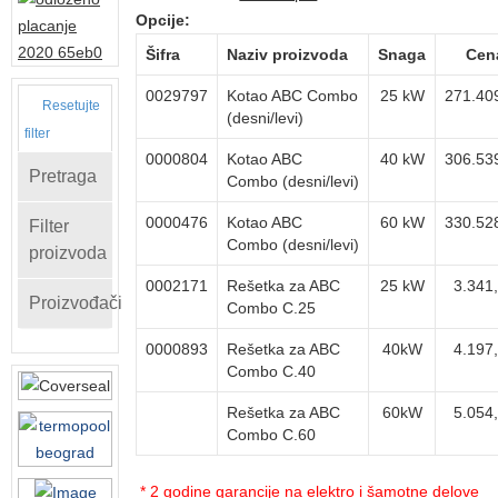
Opcije:
Šifra
Naziv proizvoda
Snaga
Cen
0029797
Kotao ABC Combo
25 kW
271.40
Resetujte
(desni/levi)
filter
0000804
Kotao ABC
40 kW
306.53
Pretraga
Combo (desni/levi)
0000476
Kotao ABC
60 kW
330.52
Filter
Combo (desni/levi)
proizvoda
0002171
Rešetka za ABC
25 kW
3.341
Proizvođači
Combo C.25
0000893
Rešetka za ABC
40kW
4.197
Combo C.40
Rešetka za ABC
60kW
5.054
Combo C.60
* 2 godine garancije na elektro i šamotne delove