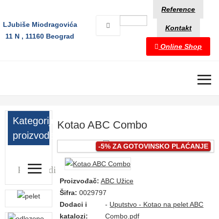
Reference
LJubiše Miodragovića
Kontakt
11 N , 11160 Beograd
Online Shop
≡
Kategorije
Kotao ABC Combo
proizvoda
-5% ZA GOTOVINSKO PLAĆANJE
≡
Proizvodi
Proizvođač:
ABC Užice
Šifra:
0029797
Dodaci i
-
Uputstvo - Kotao na pelet ABC
katalozi:
Combo.pdf