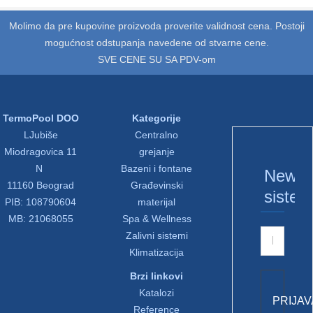
Molimo da pre kupovine proizvoda proverite validnost cena. Postoji
mogućnost odstupanja navedene od stvarne cene.
SVE CENE SU SA PDV-om
TermoPool DOO
Kategorije
LJubiše
Centralno
Miodragovica 11
grejanje
N
Bazeni i fontane
Newsle
11160 Beograd
Građevinski
sistem
PIB: 108790604
materijal
MB: 21068055
Spa & Wellness
Zalivni sistemi
Klimatizacija
Brzi linkovi
Katalozi
PRIJAV
Reference