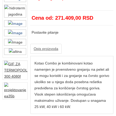
Cena od:
271.409,00 RSD
Postavite pitanje
Opis proizvoda
Kotao Combo je kombinovani kotao
namenjen je prvenstveno grejanju na pelet ali
se mogu koristiti i za grejanje na čvrsto gorivo
ukoliko se u njega doda posebna rešetka
predviđena za korišćenje čvrstog goriva.
Visok stepen iskorišćenja omogućava
maksimalno uživanje. Dostupan u snagama
25 kW, 40 kW i 60 kW.