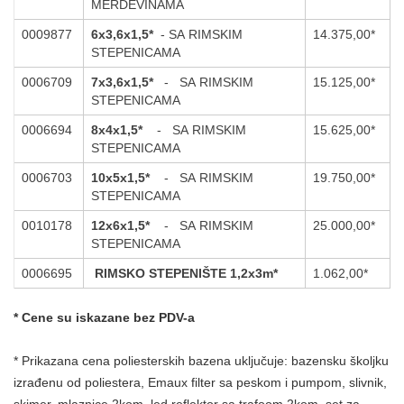
MERDEVINAMA
0009877
6x3,6x1,5*
-
SA RIMSKIM
14.375,00*
STEPENICAMA
0006709
7x3,6x1,5*
- SA RIMSKIM
15.125,00*
STEPENICAMA
0006694
8x4x1,5*
- SA RIMSKIM
15.625,00*
STEPENICAMA
0006703
10x5x1,5*
- SA RIMSKIM
19.750,00*
STEPENICAMA
0010178
12x6x1,5*
-
SA RIMSKIM
25.000,00*
STEPENICAMA
0006695
RIMSKO STEPENIŠTE 1,2x3m*
1.062,00*
* Cene su iskazane bez PDV-a
* Prikazana cena poliesterskih bazena uključuje: bazensku školjku
izrađenu od poliestera, Emaux filter sa peskom i pumpom, slivnik,
skimer, mlaznice 2kom, led reflektor sa trafoom 2kom, set za