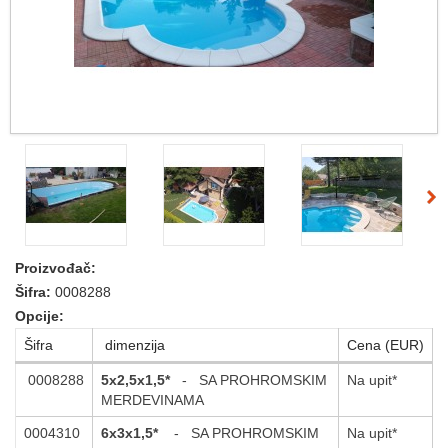
Proizvođač:
Šifra:
0008288
Opcije:
Šifra
dimenzija
Cena (EUR)
0008288
5x2,5x1,5*
- SA PROHROMSKIM
Na upit*
MERDEVINAMA
0004310
6x3x1,5*
- SA PROHROMSKIM
Na upit*