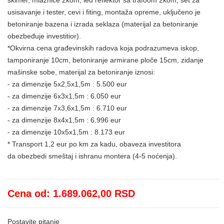
usisavanje i tester, cevi i fiting, montaža opreme, uključeno je
betoniranje bazena i izrada seklaza (materijal za betoniranje
obezbeđuje investitior).
*Okvirna cena građevinskih radova koja podrazumeva iskop,
tamponiranje 10cm, betoniranje armirane ploče 15cm, zidanje
mašinske sobe, materijal za betoniranje iznosi:
- za dimenzije 5x2,5x1,5m : 5.500 eur
- za dimenzije 6x3x1,5m : 6.050 eur
- za dimenzije 7x3,6x1,5m : 6.710 eur
- za dimenzije 8x4x1,5m : 6.996 eur
- za dimenzije 10x5x1,5m : 8.173 eur
* Transport 1,2 eur po km za kadu, obaveza investitora
da obezbedi smeštaj i ishranu montera (4-5 noćenja).
Cena od:
1.689.062,00 RSD
Postavite pitanje