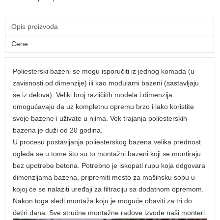
Opis proizvoda
Cene
Poliesterski bazeni se mogu isporučiti iz jednog komada (u
zavisnosti od dimenzije) ili kao modularni bazeni (sastavljaju
se iz delova). Veliki broj različitih modela i dimenzija
omogućavaju da uz kompletnu opremu brzo i lako koristite
svoje bazene i uživate u njima. Vek trajanja poliesterskih
bazena je duži od 20 godina.
U procesu postavljanja poliesterskog bazena velika prednost
ogleda se u tome što su to montažni bazeni koji se montiraju
bez upotrebe betona. Potrebno je iskopati rupu koja odgovara
dimenzijama bazena, pripremiti mesto za mašinsku sobu u
kojoj će se nalaziti uređaji za filtraciju sa dodatnom opremom.
Nakon toga sledi montaža koju je moguće obaviti za tri do
četiri dana. Sve stručne montažne radove izvode naši monteri.