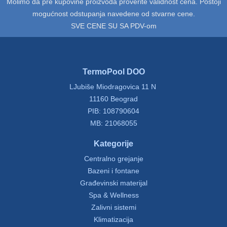
Molimo da pre kupovine proizvoda proverite validnost cena. Postoji
mogućnost odstupanja navedene od stvarne cene.
SVE CENE SU SA PDV-om
TermoPool DOO
LJubiše Miodragovica 11 N
11160 Beograd
PIB: 108790604
MB: 21068055
Kategorije
Centralno grejanje
Bazeni i fontane
Građevinski materijal
Spa & Wellness
Zalivni sistemi
Klimatizacija