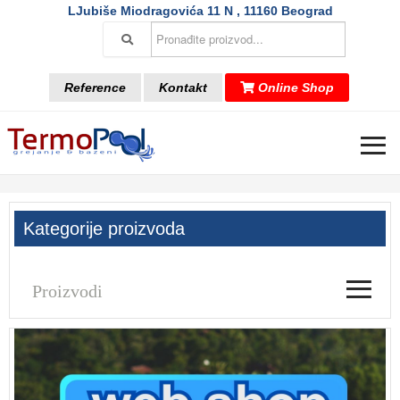
LJubiše Miodragovića 11 N , 11160 Beograd
Reference
Kontakt
Online Shop
≡
Kategorije proizvoda
≡
Proizvodi